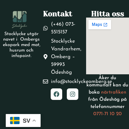
Kontakt
Hitta oss
(+46) 073-
5515157
Stocklycke utgör
navet i Ombergs
Stocklycke
ekopark med mat,
Vandrarhem,
husrum och
infopoint.
Omberg –
59993
Ödeshög
Åker du
info@stocklyckeomberg.se
kommunalt kan du
boka
närtrafiken
från Ödeshög på
telefonnummer
0771-71 10 20
SV