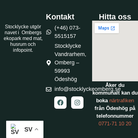
Kontakt
Hitta oss
Stocklycke utgör
(+46) 073-
navet i Ombergs
5515157
ekopark med mat,
husrum och
Stocklycke
infopoint.
Vandrarhem,
Omberg –
59993
Ödeshög
Åker du
info@stocklyckeomberg.se
kommunalt kan du
boka
närtrafiken
från Ödeshög på
telefonnummer
0771-71 10 20
SV