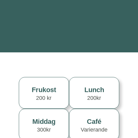
Frukost
Lunch
200 kr
200kr
Middag
Café
300kr
Varierande