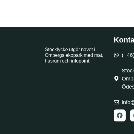
Konta
Stocklycke utgör navet i
(+46
Ombergs ekopark med mat,
husrum och infopoint.
Stoc
Ombe
Öde
info