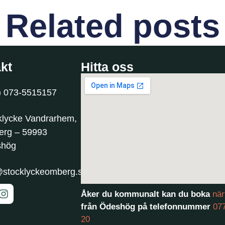
Related posts
kt
Hitta oss
) 073-5515157
klycke Vandrarhem,
rg – 59993
shög
@stocklyckeomberg.se
Åker du kommunalt kan du boka
när
från Ödeshög på telefonnummer
07
20