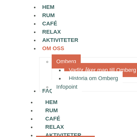
HEM
RUM
CAFÉ
RELAX
AKTIVITETER
OM OSS
Omberg
Varför åker man till Omberg
Historia om Omberg
Infopoint
FAQ
HEM
RUM
CAFÉ
RELAX
AKTIVITETER