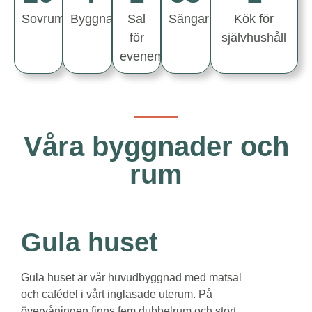
Sovrum
Byggnader
Sal
Sängar
Kök för
för
självhushåll
evenemang
Våra byggnader och
rum
Gula
huset
Gula huset är vår huvudbyggnad med matsal
och cafédel i vårt inglasade uterum. På
övervåningen finns fem dubbelrum och stort