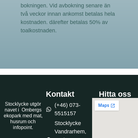
bokningen. Vid avbokning senare än
två veckor innan ankomst betalas hela
kostnaden. därefter betalas 50% av
toalkostnaden.
Kontakt
Hitta oss
Stocklycke utgör
(+46) 073-
navet i Ombergs
5515157
ekopark med mat,
husrum och
Stocklycke
infopoint.
Vandrarhem,